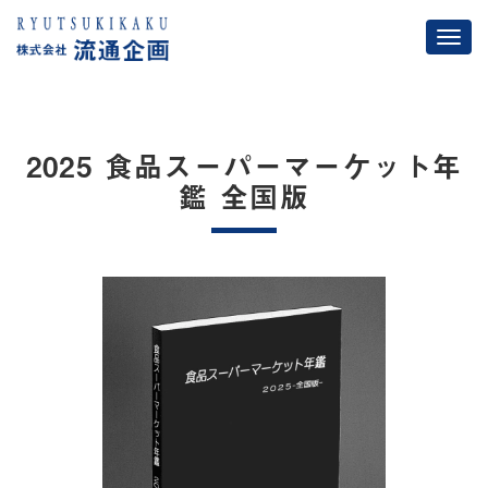
コ
ン
テ
ン
ツ
へ
2025 食品スーパーマーケット年
ス
鑑 全国版
キ
ッ
プ