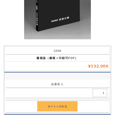
注
3308
文
書籍版（書籍＋印刷可PDF）
番
¥132,000
号
タ
在庫有り
イ
ト
ル
販
売