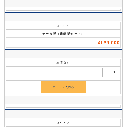
価
格
(税込)
3308-1
データ版（書籍版セット）
在
¥198,000
庫
状
態
在庫有り
数
量
単
位
3308-2