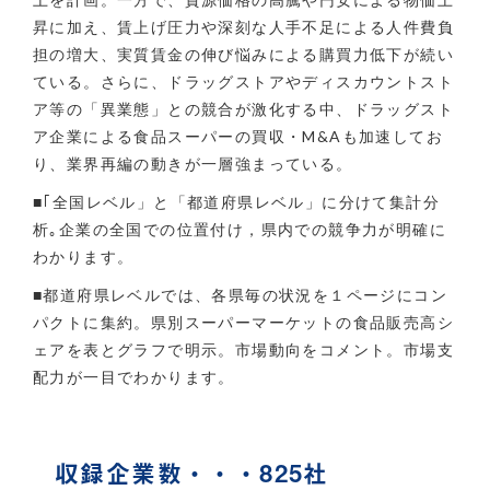
昇に加え、賃上げ圧力や深刻な人手不足による人件費負
担の増大、実質賃金の伸び悩みによる購買力低下が続い
ている。さらに、ドラッグストアやディスカウントスト
ア等の「異業態」との競合が激化する中、ドラッグスト
ア企業による食品スーパーの買収・M&Aも加速してお
り、業界再編の動きが一層強まっている。
■｢全国レベル」と「都道府県レベル」に分けて集計分
析｡企業の全国での位置付け，県内での競争力が明確に
わかります。
■都道府県レベルでは、各県毎の状況を１ページにコン
パクトに集約。県別スーパーマーケットの食品販売高シ
ェアを表とグラフで明示。市場動向をコメント。市場支
配力が一目でわかります。
収録企業数・・・825社