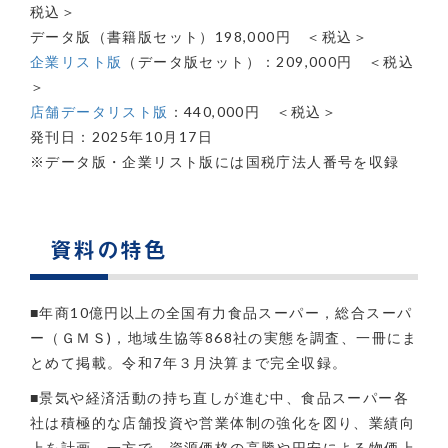
税込＞
データ版（書籍版セット）198,000円 ＜税込＞
企業リスト版
（データ版セット）：209,000円 ＜税込
＞
店舗データリスト版
：440,000円 ＜税込＞
発刊日：2025年10月17日
※データ版・企業リスト版には国税庁法人番号を収録
資料の特色
■年商10億円以上の全国有力食品スーパー，総合スーパ
ー（ＧＭＳ)，地域生協等868社の実態を調査、一冊にま
とめて掲載。令和7年３月決算まで完全収録。
■景気や経済活動の持ち直しが進む中、食品スーパー各
社は積極的な店舗投資や営業体制の強化を図り、業績向
上を計画。一方で、資源価格の高騰や円安による物価上