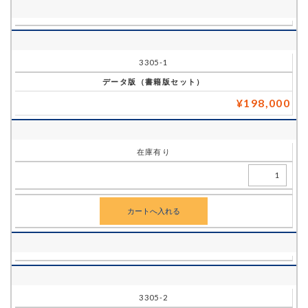
価
格
(税込)
3305-1
データ版（書籍版セット）
在
¥198,000
庫
状
態
在庫有り
数
量
単
位
3305-2